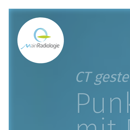
CT gest
Punk
mit 