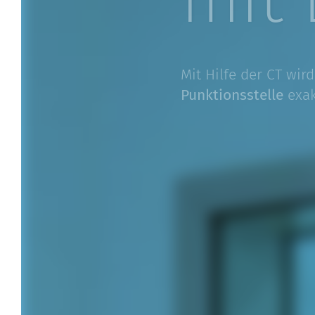
Mit Hilfe der CT wir
Punk­ti­ons­stelle
exak