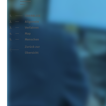
1.
ÜBERBLICK
2.
Allge­mein
3.
Verfahren
4.
Map
5.
Menschen
Zurück zur
Übersicht