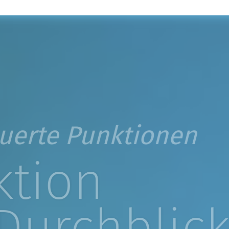
euerte Punktionen
­tion
Durch­blic