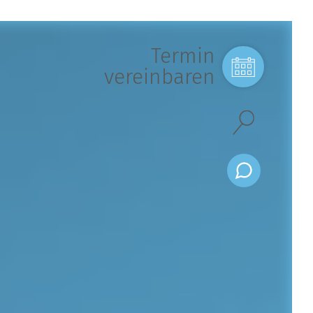
Termin
vereinbaren
k